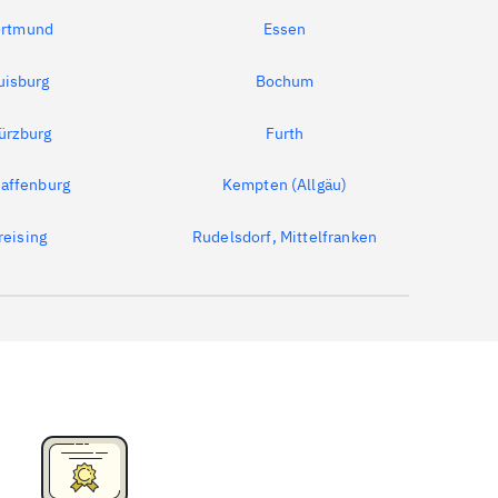
rtmund
Essen
uisburg
Bochum
ürzburg
Furth
affenburg
Kempten (Allgäu)
reising
Rudelsdorf, Mittelfranken