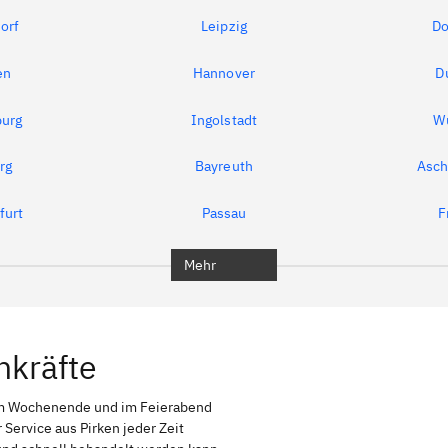
orf
Leipzig
Do
en
Hannover
D
urg
Ingolstadt
W
rg
Bayreuth
Asch
furt
Passau
F
Mehr
hkräfte
am Wochenende und im Feierabend
 Service aus Pirken jeder Zeit