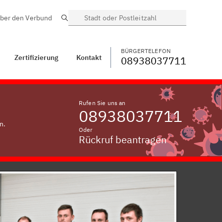
ber den Verbund
Suche
BÜRGERTELEFON
WECHSELN
08938037711
Kontakt
Pirken
BÜRGERTELEFON
Zertifizierung
Kontakt
08938037711
Rufen Sie uns an
08938037711
n.
Oder
Rückruf beantragen