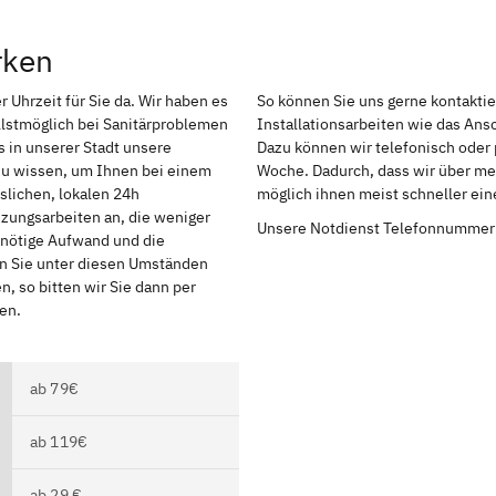
rken
r Uhrzeit für Sie da. Wir haben es
So können Sie uns gerne kontakti
lstmöglich bei Sanitärproblemen
Installationsarbeiten wie das An
 in unserer Stadt unsere
Dazu können wir telefonisch oder 
 zu wissen, um Ihnen bei einem
Woche. Dadurch, dass wir über meh
slichen, lokalen 24h
möglich ihnen meist schneller ei
izungsarbeiten an, die weniger
Unsere Notdienst Telefonnummer
r nötige Aufwand und die
en Sie unter diesen Umständen
, so bitten wir Sie dann per
en.
ab 79€
ab 119€
ab 29 €