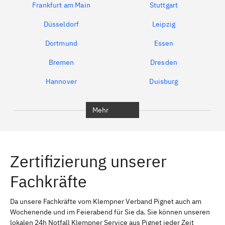
Frankfurt am Main
Stuttgart
Düsseldorf
Leipzig
Dortmund
Essen
Bremen
Dresden
Hannover
Duisburg
Bochum
München
Mehr
Regensburg
Ingolstadt
Würzburg
Furth
Zertifizierung unserer
Erlangen
Bamberg
Fachkräfte
Bayreuth
Aschaffenburg
Kempten (Allgäu)
Neu-Ulm
Da unsere Fachkräfte vom Klempner Verband Pignet auch am
Wochenende und im Feierabend für Sie da. Sie können unseren
Schweinfurt
Passau
lokalen 24h Notfall Klempner Service aus Pignet jeder Zeit