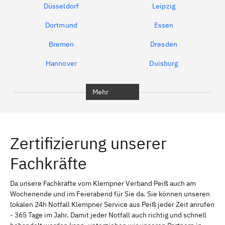
Düsseldorf
Leipzig
Dortmund
Essen
Bremen
Dresden
Hannover
Duisburg
Bochum
München
Mehr
Regensburg
Ingolstadt
Würzburg
Furth
Zertifizierung unserer
Erlangen
Bamberg
Fachkräfte
Bayreuth
Aschaffenburg
Kempten (Allgäu)
Neu-Ulm
Da unsere Fachkräfte vom Klempner Verband Peiß auch am
Wochenende und im Feierabend für Sie da. Sie können unseren
Schweinfurt
Passau
lokalen 24h Notfall Klempner Service aus Peiß jeder Zeit anrufen
- 365 Tage im Jahr. Damit jeder Notfall auch richtig und schnell
Freising
Rudelsdorf, Mittelfranken