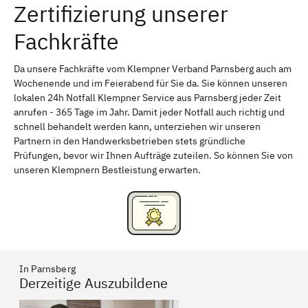
Zertifizierung unserer
Erlangen
Bamberg
Fachkräfte
Bayreuth
Aschaffenburg
Kempten (Allgäu)
Neu-Ulm
Da unsere Fachkräfte vom Klempner Verband Parnsberg auch am
Wochenende und im Feierabend für Sie da. Sie können unseren
Schweinfurt
Passau
lokalen 24h Notfall Klempner Service aus Parnsberg jeder Zeit
anrufen - 365 Tage im Jahr. Damit jeder Notfall auch richtig und
Freising
Rudelsdorf, Mittelfranken
schnell behandelt werden kann, unterziehen wir unseren
Partnern in den Handwerksbetrieben stets gründliche
Prüfungen, bevor wir Ihnen Aufträge zuteilen. So können Sie von
unseren Klempnern Bestleistung erwarten.
In Parnsberg
Derzeitige Auszubildene