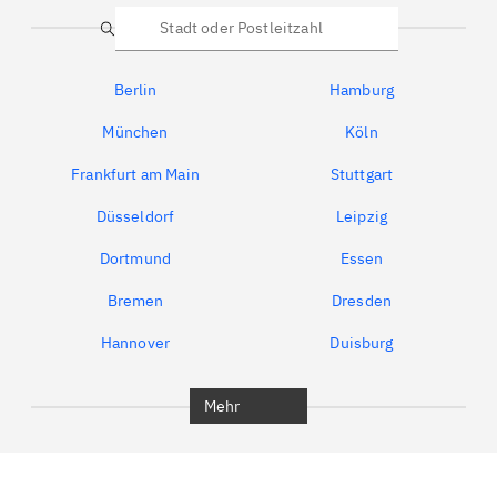
Suche
Berlin
Hamburg
München
Köln
Frankfurt am Main
Stuttgart
Düsseldorf
Leipzig
Dortmund
Essen
Bremen
Dresden
Hannover
Duisburg
Bochum
München
Mehr
Regensburg
Ingolstadt
Würzburg
Furth