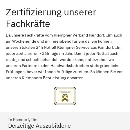
Zertifizierung unserer
Erlangen
Bamberg
Fachkräfte
Bayreuth
Aschaffenburg
Kempten (Allgäu)
Neu-Ulm
Da unsere Fachkräfte vom Klempner Verband Paindorf, Ilm auch
am Wochenende und im Feierabend für Sie da. Sie können
Schweinfurt
Passau
unseren lokalen 24h Notfall Klempner Service aus Paindorf, Ilm
jeder Zeit anrufen - 365 Tage im Jahr. Damit jeder Notfall auch
Freising
Rudelsdorf, Mittelfranken
richtig und schnell behandelt werden kann, unterziehen wir
unseren Partnern in den Handwerksbetrieben stets gründliche
Prüfungen, bevor wir Ihnen Aufträge zuteilen. So können Sie von
unseren Klempnern Bestleistung erwarten.
In Paindorf, Ilm
Derzeitige Auszubildene