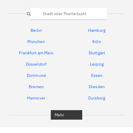
Suche
Berlin
Hamburg
München
Köln
Frankfurt am Main
Stuttgart
Düsseldorf
Leipzig
Dortmund
Essen
Bremen
Dresden
Hannover
Duisburg
Bochum
München
Mehr
Regensburg
Ingolstadt
Würzburg
Furth