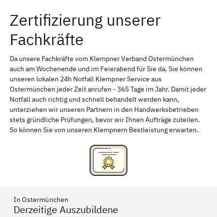
Zertifizierung unserer
Erlangen
Bamberg
Fachkräfte
Bayreuth
Aschaffenburg
Kempten (Allgäu)
Neu-Ulm
Da unsere Fachkräfte vom Klempner Verband Ostermünchen
auch am Wochenende und im Feierabend für Sie da. Sie können
Schweinfurt
Passau
unseren lokalen 24h Notfall Klempner Service aus
Ostermünchen jeder Zeit anrufen - 365 Tage im Jahr. Damit jeder
Freising
Rudelsdorf, Mittelfranken
Notfall auch richtig und schnell behandelt werden kann,
unterziehen wir unseren Partnern in den Handwerksbetrieben
stets gründliche Prüfungen, bevor wir Ihnen Aufträge zuteilen.
So können Sie von unseren Klempnern Bestleistung erwarten.
In Ostermünchen
Derzeitige Auszubildene