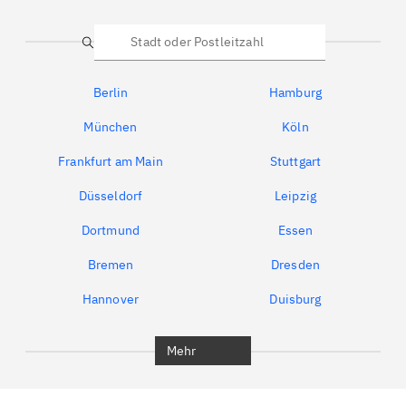
Suche
Berlin
Hamburg
München
Köln
Frankfurt am Main
Stuttgart
Düsseldorf
Leipzig
Dortmund
Essen
Bremen
Dresden
Hannover
Duisburg
Bochum
München
Mehr
Regensburg
Ingolstadt
Würzburg
Furth