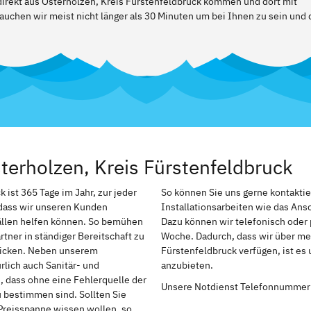
 direkt aus Osterholzen, Kreis Fürstenfeldbruck kommen und dort mit
auchen wir meist nicht länger als 30 Minuten um bei Ihnen zu sein und 
terholzen, Kreis Fürstenfeldbruck
ist 365 Tage im Jahr, zur jeder
So können Sie uns gerne kontakti
, dass wir unseren Kunden
Installationsarbeiten wie das An
ällen helfen können. So bemühen
Dazu können wir telefonisch oder 
tner in ständiger Bereitschaft zu
Woche. Dadurch, dass wir über meh
chicken. Neben unserem
Fürstenfeldbruck verfügen, ist es
rlich auch Sanitär- und
anzubieten.
h, dass ohne eine Fehlerquelle der
Unsere Notdienst Telefonnummer
u bestimmen sind. Sollten Sie
Preisspanne wissen wollen, so