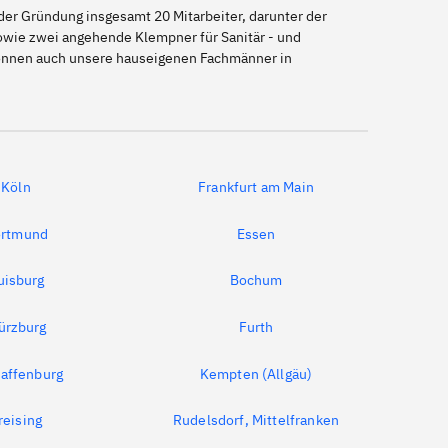
er Gründung insgesamt 20 Mitarbeiter, darunter der
sowie zwei angehende Klempner für Sanitär - und
 können auch unsere hauseigenen Fachmänner in
Köln
Frankfurt am Main
rtmund
Essen
uisburg
Bochum
ürzburg
Furth
affenburg
Kempten (Allgäu)
reising
Rudelsdorf, Mittelfranken