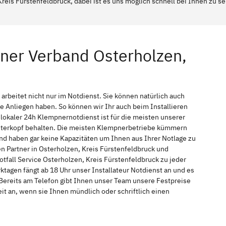
reis Fürstenfeldbruck, dabei ist es uns möglich schnell bei Ihnen zu s
ner Verband Osterholzen,
rbeitet nicht nur im Notdienst. Sie können natürlich auch
Anliegen haben. So können wir Ihr auch beim Installieren
okaler 24h Klempnernotdienst ist für die meisten unserer
interkopf behalten. Die meisten Klempnerbetriebe kümmern
nd haben gar keine Kapazitäten um Ihnen aus Ihrer Notlage zu
en Partner in Osterholzen, Kreis Fürstenfeldbruck und
fall Service Osterholzen, Kreis Fürstenfeldbruck zu jeder
tagen fängt ab 18 Uhr unser Installateur Notdienst an und es
Bereits am Telefon gibt Ihnen unser Team unsere Festpreise
t an, wenn sie Ihnen mündlich oder schriftlich einen