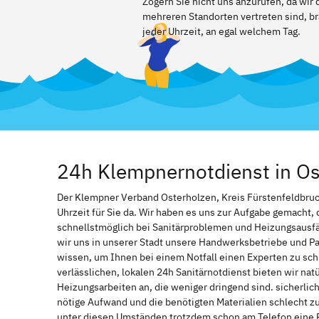
Zögern Sie nicht uns anzurufen, da wir
mehreren Standorten vertreten sind, br
jeder Uhrzeit, an egal welchem Tag.
24h Klempnernotdienst in Os
Der Klempner Verband Osterholzen, Kreis Fürstenfeldbruck 
Uhrzeit für Sie da. Wir haben es uns zur Aufgabe gemacht
schnellstmöglich bei Sanitärproblemen und Heizungsausf
wir uns in unserer Stadt unsere Handwerksbetriebe und Par
wissen, um Ihnen bei einem Notfall einen Experten zu s
verlässlichen, lokalen 24h Sanitärnotdienst bieten wir natü
Heizungsarbeiten an, die weniger dringend sind. sicherlic
nötige Aufwand und die benötigten Materialien schlecht z
unter diesen Umständen trotzdem schon am Telefon eine 