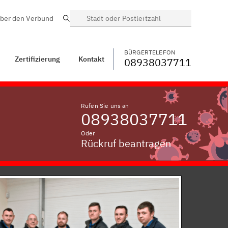
ber den Verbund
Suche
BÜRGERTELEFON
WECHSELN
08938037711
Osterholzen, Kreis
Fürstenfeldbruck
BÜRGERTELEFON
Zertifizierung
Kontakt
08938037711
Rufen Sie uns an
08938037711
Oder
Rückruf beantragen