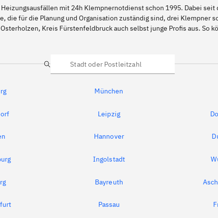
 Heizungsausfällen mit 24h Klempnernotdienst schon 1995. Dabei seit d
e, die für die Planung und Organisation zuständig sind, drei Klempner 
 Osterholzen, Kreis Fürstenfeldbruck auch selbst junge Profis aus. So
Suche
rg
München
orf
Leipzig
Do
en
Hannover
D
urg
Ingolstadt
W
rg
Bayreuth
Asch
furt
Passau
F