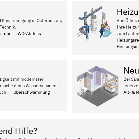
Heizu
d Kanalreinigung in Osterholzen,
Von Ölheiz
Technik.
Ihre Heizun
ssrohr
WC-Abfluss
zum Laufen
Heizungsre
Heizungsins
Neu
tigkeit mit modernster
Bei San
Ursache eines Wasserschadens.
jederze
uch
Überschwämmung
Alt- & 
end Hilfe?