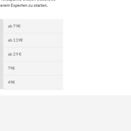
serem Experten zu starten.
ab 79€
ab 119€
ab 29 €
79€
49€