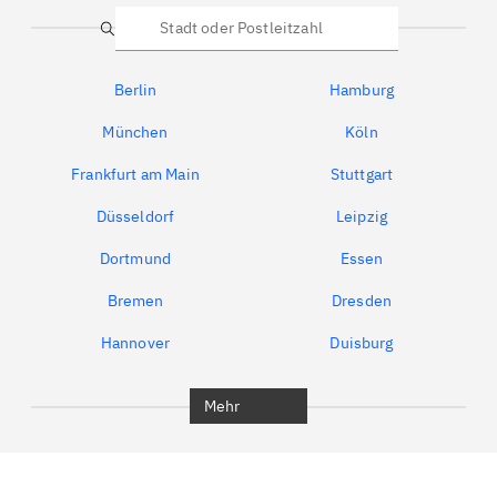
Suche
Berlin
Hamburg
München
Köln
Frankfurt am Main
Stuttgart
Düsseldorf
Leipzig
Dortmund
Essen
Bremen
Dresden
Hannover
Duisburg
Bochum
München
Mehr
Regensburg
Ingolstadt
Würzburg
Furth