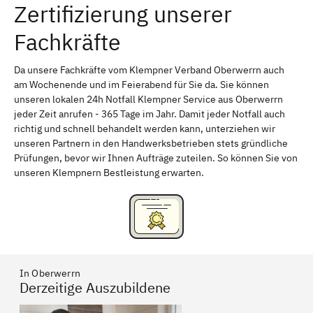
Zertifizierung unserer
Erlangen
Bamberg
Fachkräfte
Bayreuth
Aschaffenburg
Kempten (Allgäu)
Neu-Ulm
Da unsere Fachkräfte vom Klempner Verband Oberwerrn auch
am Wochenende und im Feierabend für Sie da. Sie können
Schweinfurt
Passau
unseren lokalen 24h Notfall Klempner Service aus Oberwerrn
jeder Zeit anrufen - 365 Tage im Jahr. Damit jeder Notfall auch
Freising
Rudelsdorf, Mittelfranken
richtig und schnell behandelt werden kann, unterziehen wir
unseren Partnern in den Handwerksbetrieben stets gründliche
Prüfungen, bevor wir Ihnen Aufträge zuteilen. So können Sie von
unseren Klempnern Bestleistung erwarten.
In Oberwerrn
Derzeitige Auszubildene