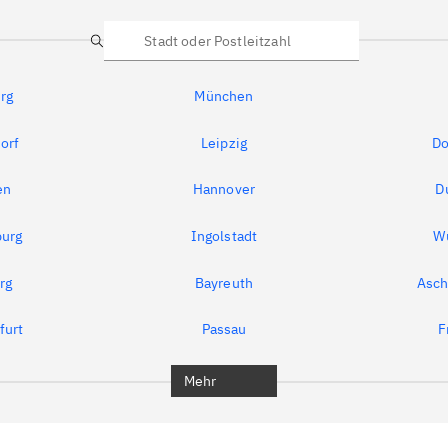
Suche
rg
München
orf
Leipzig
Do
en
Hannover
D
urg
Ingolstadt
W
rg
Bayreuth
Asch
furt
Passau
F
Mehr