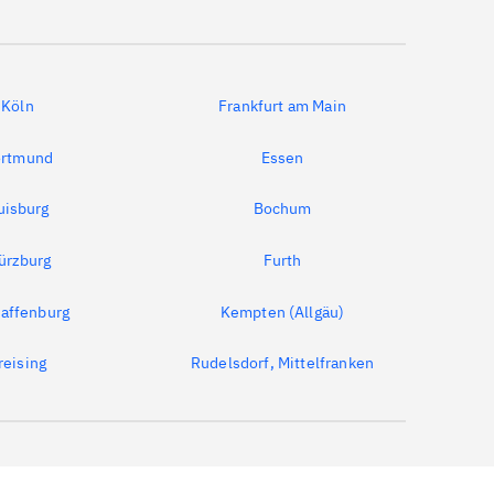
Köln
Frankfurt am Main
rtmund
Essen
uisburg
Bochum
ürzburg
Furth
affenburg
Kempten (Allgäu)
reising
Rudelsdorf, Mittelfranken