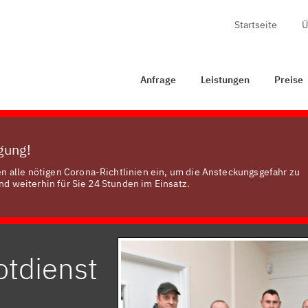
Startseite
Ü
Anfrage
Leistungen
Preise
Zertifizierung
Konta
Anfrage
Leistungen
Preise
ügung!
 alle nötigen Corona-Richtlinien ein, um die Ansteckungsgefahr zu
nd weiterhin für Sie 24 Stunden im Einsatz.
otdienst