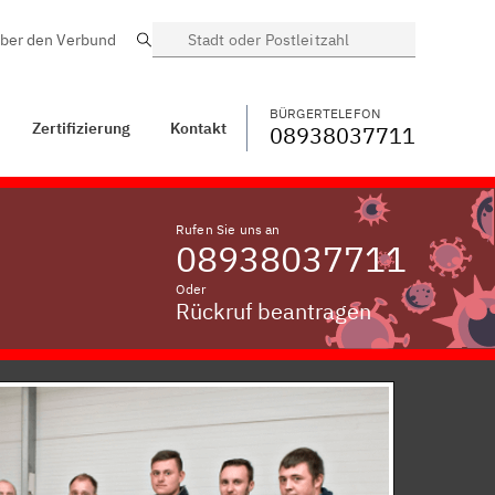
ber den Verbund
Suche
BÜRGERTELEFON
WECHSELN
08938037711
kt
Oberprombach
BÜRGERTELEFON
Zertifizierung
Kontakt
08938037711
Rufen Sie uns an
08938037711
Oder
Rückruf beantragen