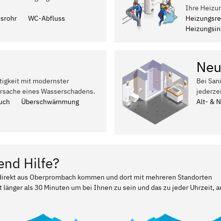
.
Ihre Heizu
ssrohr
WC-Abfluss
Heizungsre
Heizungsins
Neu
tigkeit mit modernster
Bei San
Ursache eines Wasserschadens.
jederze
uch
Überschwämmung
Alt- & 
end Hilfe?
r direkt aus Oberprombach kommen und dort mit mehreren Standorten
t länger als 30 Minuten um bei Ihnen zu sein und das zu jeder Uhrzeit, a