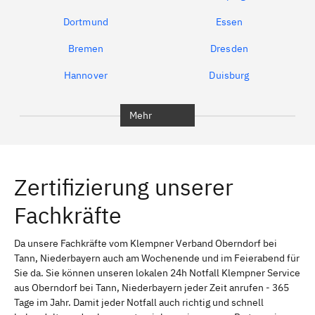
Dortmund
Essen
Bremen
Dresden
Hannover
Duisburg
Bochum
München
Mehr
Regensburg
Ingolstadt
Würzburg
Furth
Zertifizierung unserer
Erlangen
Bamberg
Fachkräfte
Bayreuth
Aschaffenburg
Kempten (Allgäu)
Neu-Ulm
Da unsere Fachkräfte vom Klempner Verband Oberndorf bei
Tann, Niederbayern auch am Wochenende und im Feierabend für
Schweinfurt
Passau
Sie da. Sie können unseren lokalen 24h Notfall Klempner Service
aus Oberndorf bei Tann, Niederbayern jeder Zeit anrufen - 365
Freising
Rudelsdorf, Mittelfranken
Tage im Jahr. Damit jeder Notfall auch richtig und schnell