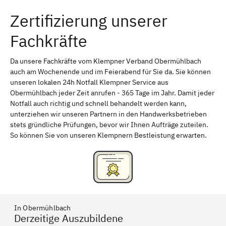
Zertifizierung unserer
Erlangen
Bamberg
Fachkräfte
Bayreuth
Aschaffenburg
Kempten (Allgäu)
Neu-Ulm
Da unsere Fachkräfte vom Klempner Verband Obermühlbach
auch am Wochenende und im Feierabend für Sie da. Sie können
Schweinfurt
Passau
unseren lokalen 24h Notfall Klempner Service aus
Obermühlbach jeder Zeit anrufen - 365 Tage im Jahr. Damit jeder
Freising
Rudelsdorf, Mittelfranken
Notfall auch richtig und schnell behandelt werden kann,
unterziehen wir unseren Partnern in den Handwerksbetrieben
stets gründliche Prüfungen, bevor wir Ihnen Aufträge zuteilen.
So können Sie von unseren Klempnern Bestleistung erwarten.
In Obermühlbach
Derzeitige Auszubildene