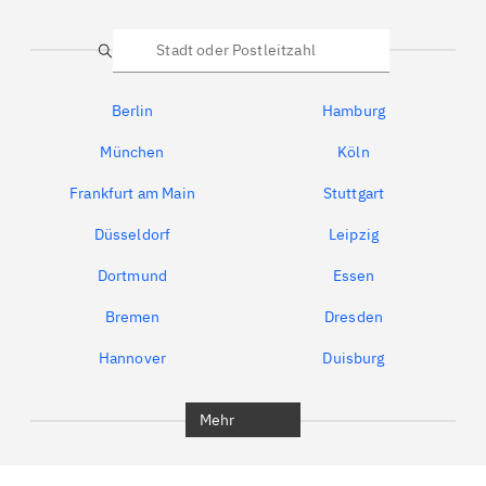
Suche
Berlin
Hamburg
München
Köln
Frankfurt am Main
Stuttgart
Düsseldorf
Leipzig
Dortmund
Essen
Bremen
Dresden
Hannover
Duisburg
Bochum
München
Mehr
Regensburg
Ingolstadt
Würzburg
Furth