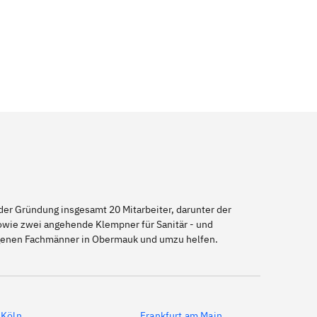
er Gründung insgesamt 20 Mitarbeiter, darunter der
sowie zwei angehende Klempner für Sanitär - und
eigenen Fachmänner in Obermauk und umzu helfen.
Köln
Frankfurt am Main