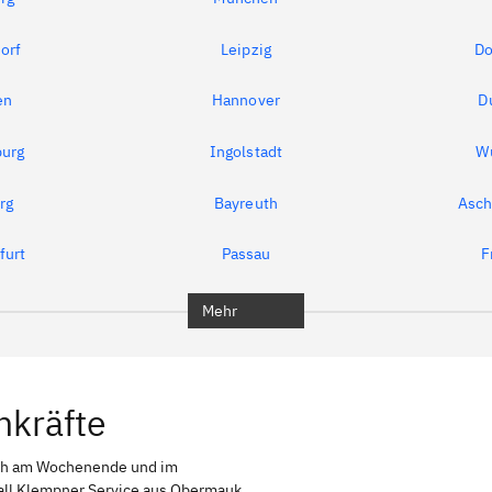
orf
Leipzig
Do
en
Hannover
D
urg
Ingolstadt
W
rg
Bayreuth
Asch
furt
Passau
F
Mehr
hkräfte
ch am Wochenende und im
fall Klempner Service aus Obermauk