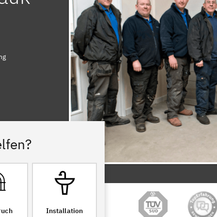
ng
lfen?
ruch
Installation