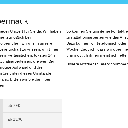
bermauk
eder Uhrzeit für Sie da. Wir haben
So können Sie uns gerne kontakti
nellstmöglich bei
Installationsarbeiten wie das An
So bemühen wir uns in unserer
Dazu können wir telefonisch oder 
Bereitschaft zu wissen, um Ihnen
Woche. Dadurch, dass wir über meh
rem verlässlichen, lokalen 24h
uns möglich ihnen meist schnelle
izungsarbeiten an, die weniger
Unsere Notdienst Telefonnummer
r nötige Aufwand und die
en Sie unter diesen Umständen
, so bitten wir Sie dann per
en.
ab 79€
ab 119€