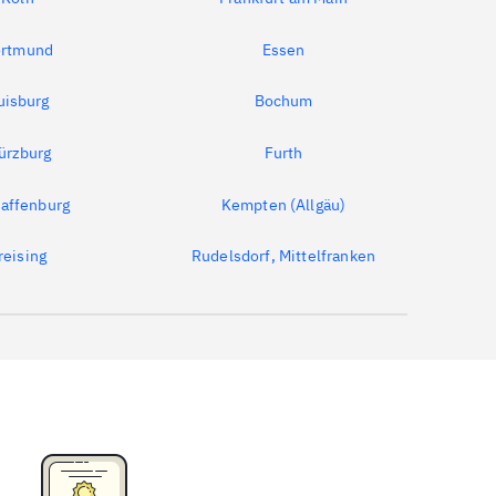
rtmund
Essen
uisburg
Bochum
ürzburg
Furth
affenburg
Kempten (Allgäu)
reising
Rudelsdorf, Mittelfranken