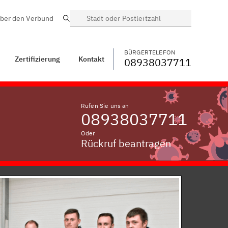
ber den Verbund
Suche
BÜRGERTELEFON
WECHSELN
08938037711
Kontakt
Obermauk
BÜRGERTELEFON
Zertifizierung
Kontakt
08938037711
Rufen Sie uns an
08938037711
Oder
Rückruf beantragen