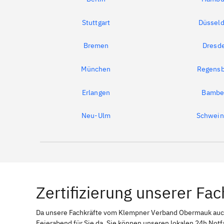
Stuttgart
Düsseld
Bremen
Dresd
München
Regensb
Erlangen
Bambe
Neu-Ulm
Schwein
Zertifizierung unserer Fac
Da unsere Fachkräfte vom Klempner Verband Obermauk au
Feierabend für Sie da. Sie können unseren lokalen 24h Not