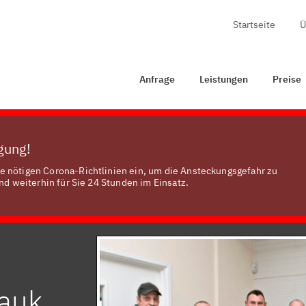
Startseite
Ü
Anfrage
Leistungen
Preise
Zertifizierung
Anfrage
Leistungen
Preise
ügung!
e nötigen Corona-Richtlinien ein, um die Ansteckungsgefahr zu
nd weiterhin für Sie 24 Stunden im Einsatz.
mauk