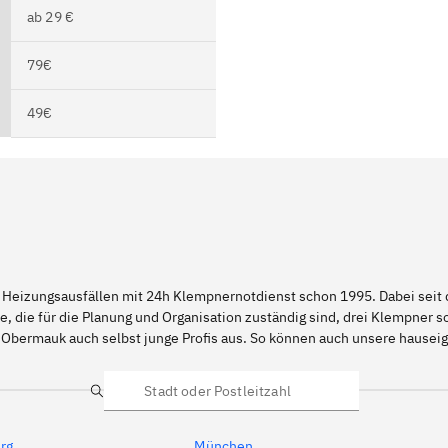
ab 29 €
79€
49€
 Heizungsausfällen mit 24h Klempnernotdienst schon 1995. Dabei seit d
e, die für die Planung und Organisation zuständig sind, drei Klempner 
d Obermauk auch selbst junge Profis aus. So können auch unsere haus
Suche
rg
München