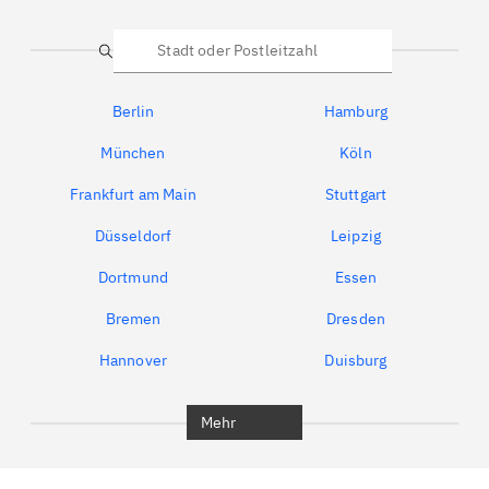
Suche
Berlin
Hamburg
München
Köln
Frankfurt am Main
Stuttgart
Düsseldorf
Leipzig
Dortmund
Essen
Bremen
Dresden
Hannover
Duisburg
Bochum
München
Mehr
Regensburg
Ingolstadt
Würzburg
Furth