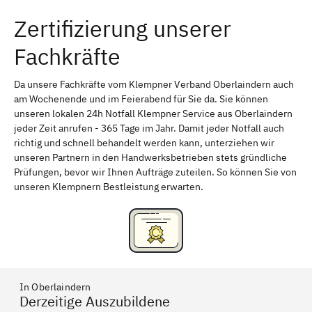
Zertifizierung unserer
Erlangen
Bamberg
Fachkräfte
Bayreuth
Aschaffenburg
Kempten (Allgäu)
Neu-Ulm
Da unsere Fachkräfte vom Klempner Verband Oberlaindern auch
am Wochenende und im Feierabend für Sie da. Sie können
Schweinfurt
Passau
unseren lokalen 24h Notfall Klempner Service aus Oberlaindern
jeder Zeit anrufen - 365 Tage im Jahr. Damit jeder Notfall auch
Freising
Rudelsdorf, Mittelfranken
richtig und schnell behandelt werden kann, unterziehen wir
unseren Partnern in den Handwerksbetrieben stets gründliche
Prüfungen, bevor wir Ihnen Aufträge zuteilen. So können Sie von
unseren Klempnern Bestleistung erwarten.
In Oberlaindern
Derzeitige Auszubildene