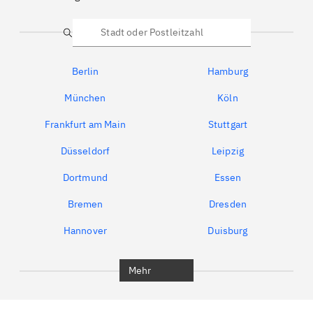
Suche
Berlin
Hamburg
München
Köln
Frankfurt am Main
Stuttgart
Düsseldorf
Leipzig
Dortmund
Essen
Bremen
Dresden
Hannover
Duisburg
Bochum
München
Mehr
Regensburg
Ingolstadt
Würzburg
Furth