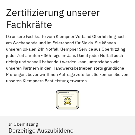
Zertifizierung unserer
Erlangen
Bamberg
Fachkräfte
Bayreuth
Aschaffenburg
Kempten (Allgäu)
Neu-Ulm
Da unsere Fachkräfte vom Klempner Verband Oberhitzling auch
am Wochenende und im Feierabend für Sie da. Sie können
Schweinfurt
Passau
unseren lokalen 24h Notfall Klempner Service aus Oberhitzling
jeder Zeit anrufen - 365 Tage im Jahr. Damit jeder Notfall auch
Freising
Rudelsdorf, Mittelfranken
richtig und schnell behandelt werden kann, unterziehen wir
unseren Partnern in den Handwerksbetrieben stets gründliche
Prüfungen, bevor wir Ihnen Aufträge zuteilen. So können Sie von
unseren Klempnern Bestleistung erwarten.
In Oberhitzling
Derzeitige Auszubildene