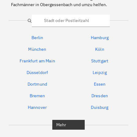
Fachmänner in Obergessenbach und umzu helfen.
Suche
Berlin
Hamburg
München
Köln
Frankfurt am Main
Stuttgart
Düsseldorf
Leipzig
Dortmund
Essen
Bremen
Dresden
Hannover
Duisburg
Bochum
München
Mehr
Regensburg
Ingolstadt