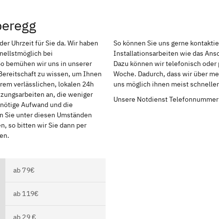
beregg
er Uhrzeit für Sie da. Wir haben
So können Sie uns gerne kontakti
nellstmöglich bei
Installationsarbeiten wie das An
So bemühen wir uns in unserer
Dazu können wir telefonisch oder 
Bereitschaft zu wissen, um Ihnen
Woche. Dadurch, dass wir über meh
rem verlässlichen, lokalen 24h
uns möglich ihnen meist schnelle
izungsarbeiten an, die weniger
Unsere Notdienst Telefonnummer
r nötige Aufwand und die
en Sie unter diesen Umständen
, so bitten wir Sie dann per
en.
ab 79€
ab 119€
ab 29 €