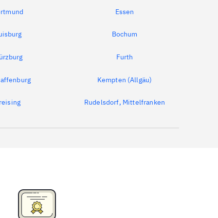
rtmund
Essen
uisburg
Bochum
ürzburg
Furth
affenburg
Kempten (Allgäu)
reising
Rudelsdorf, Mittelfranken