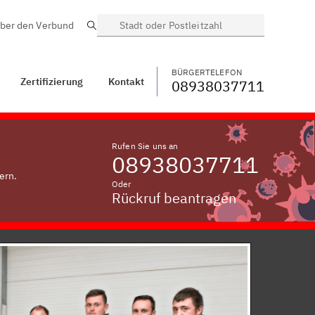
ber den Verbund
Suche
BÜRGERTELEFON
WECHSELN
08938037711
Kontakt
Oberegg
BÜRGERTELEFON
Zertifizierung
Kontakt
08938037711
Rufen Sie uns an
08938037711
ern.
Oder
Rückruf beantragen