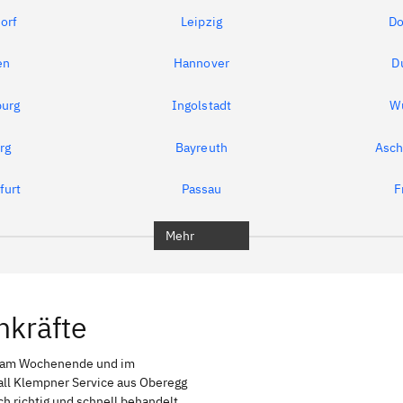
orf
Leipzig
Do
en
Hannover
D
urg
Ingolstadt
W
rg
Bayreuth
Asch
furt
Passau
F
Mehr
hkräfte
h am Wochenende und im
fall Klempner Service aus Oberegg
uch richtig und schnell behandelt