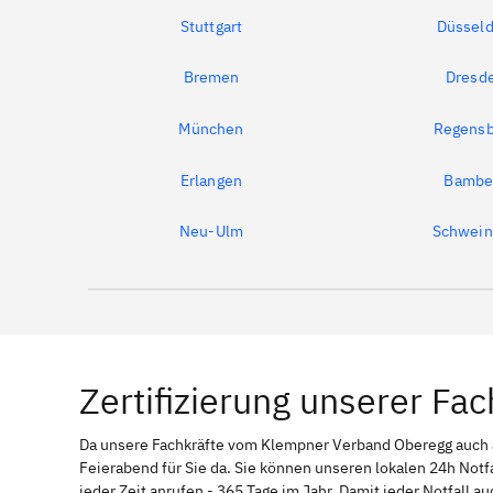
Stuttgart
Düsseld
Bremen
Dresd
München
Regensb
Erlangen
Bambe
Neu-Ulm
Schwein
Zertifizierung unserer Fac
Da unsere Fachkräfte vom Klempner Verband Oberegg auc
Feierabend für Sie da. Sie können unseren lokalen 24h Not
jeder Zeit anrufen - 365 Tage im Jahr. Damit jeder Notfall a