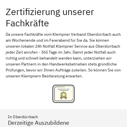
Zertifizierung unserer
Erlangen
Bamberg
Fachkräfte
Bayreuth
Aschaffenburg
Kempten (Allgäu)
Neu-Ulm
Da unsere Fachkräfte vom Klempner Verband Oberdürrbach auch
am Wochenende und im Feierabend für Sie da. Sie können
Schweinfurt
Passau
unseren lokalen 24h Notfall Klempner Service aus Oberdürrbach
jeder Zeit anrufen - 365 Tage im Jahr. Damit jeder Notfall auch
Freising
Rudelsdorf, Mittelfranken
richtig und schnell behandelt werden kann, unterziehen wir
unseren Partnern in den Handwerksbetrieben stets gründliche
Prüfungen, bevor wir Ihnen Aufträge zuteilen. So können Sie von
unseren Klempnern Bestleistung erwarten.
In Oberdürrbach
Derzeitige Auszubildene