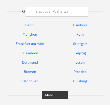
Suche
Berlin
Hamburg
München
Köln
Frankfurt am Main
Stuttgart
Düsseldorf
Leipzig
Dortmund
Essen
Bremen
Dresden
Hannover
Duisburg
Bochum
München
Mehr
Regensburg
Ingolstadt
Würzburg
Furth