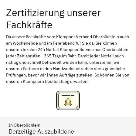
Zertifizierung unserer
Erlangen
Bamberg
Fachkräfte
Bayreuth
Aschaffenburg
Kempten (Allgäu)
Neu-Ulm
Da unsere Fachkräfte vom Klempner Verband Oberbüchlein auch
am Wochenende und im Feierabend für Sie da. Sie können
Schweinfurt
Passau
unseren lokalen 24h Notfall Klempner Service aus Oberbüchlein
jeder Zeit anrufen - 365 Tage im Jahr. Damit jeder Notfall auch
Freising
Rudelsdorf, Mittelfranken
richtig und schnell behandelt werden kann, unterziehen wir
unseren Partnern in den Handwerksbetrieben stets gründliche
Prüfungen, bevor wir Ihnen Aufträge zuteilen. So können Sie von
unseren Klempnern Bestleistung erwarten.
In Oberbüchlein
Derzeitige Auszubildene