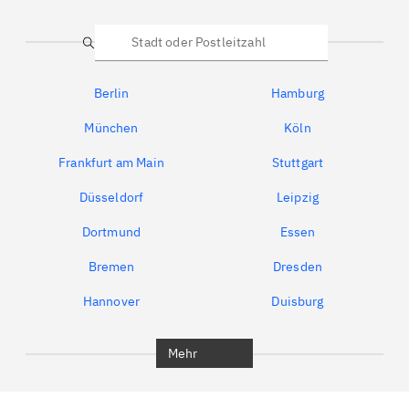
Suche
Berlin
Hamburg
München
Köln
Frankfurt am Main
Stuttgart
Düsseldorf
Leipzig
Dortmund
Essen
Bremen
Dresden
Hannover
Duisburg
Bochum
München
Mehr
Regensburg
Ingolstadt
Würzburg
Furth