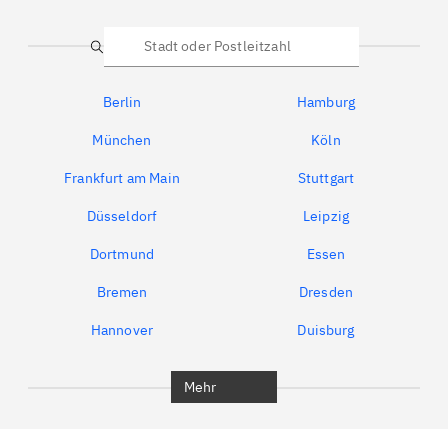
Suche
Berlin
Hamburg
München
Köln
Frankfurt am Main
Stuttgart
Düsseldorf
Leipzig
Dortmund
Essen
Bremen
Dresden
Hannover
Duisburg
Bochum
München
Mehr
Regensburg
Ingolstadt
Würzburg
Furth