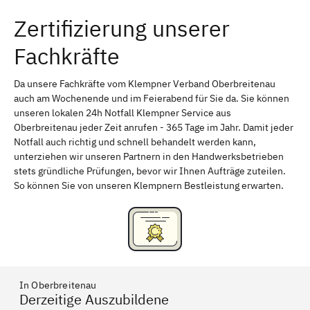
Zertifizierung unserer
Erlangen
Bamberg
Fachkräfte
Bayreuth
Aschaffenburg
Kempten (Allgäu)
Neu-Ulm
Da unsere Fachkräfte vom Klempner Verband Oberbreitenau
auch am Wochenende und im Feierabend für Sie da. Sie können
Schweinfurt
Passau
unseren lokalen 24h Notfall Klempner Service aus
Oberbreitenau jeder Zeit anrufen - 365 Tage im Jahr. Damit jeder
Freising
Rudelsdorf, Mittelfranken
Notfall auch richtig und schnell behandelt werden kann,
unterziehen wir unseren Partnern in den Handwerksbetrieben
stets gründliche Prüfungen, bevor wir Ihnen Aufträge zuteilen.
So können Sie von unseren Klempnern Bestleistung erwarten.
In Oberbreitenau
Derzeitige Auszubildene