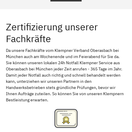
Regensburg
Ingolstadt
Würzburg
Furth
Zertifizierung unserer
Erlangen
Bamberg
Fachkräfte
Bayreuth
Aschaffenburg
Kempten (Allgäu)
Neu-Ulm
Da unsere Fachkräfte vom Klempner Verband Oberasbach bei
München auch am Wochenende und im Feierabend für Sie da.
Schweinfurt
Passau
Sie können unseren lokalen 24h Notfall Klempner Service aus
Oberasbach bei München jeder Zeit anrufen - 365 Tage im Jahr.
Freising
Rudelsdorf, Mittelfranken
Damit jeder Notfall auch richtig und schnell behandelt werden
kann, unterziehen wir unseren Partnern in den
Handwerksbetrieben stets gründliche Prüfungen, bevor wir
Ihnen Aufträge zuteilen. So können Sie von unseren Klempnern
Bestleistung erwarten.