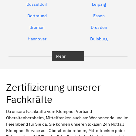
Düsseldorf
Leipzig
Dortmund
Essen
Bremen
Dresden
Hannover
Duisburg
Bochum
München
Mehr
Regensburg
Ingolstadt
Würzburg
Furth
Zertifizierung unserer
Erlangen
Bamberg
Fachkräfte
Bayreuth
Aschaffenburg
Kempten (Allgäu)
Neu-Ulm
Da unsere Fachkräfte vom Klempner Verband
Oberaltenbernheim, Mittelfranken auch am Wochenende und im
Schweinfurt
Passau
Feierabend für Sie da. Sie können unseren lokalen 24h Notfall
Klempner Service aus Oberaltenbernheim, Mittelfranken jeder
Freising
Rudelsdorf, Mittelfranken