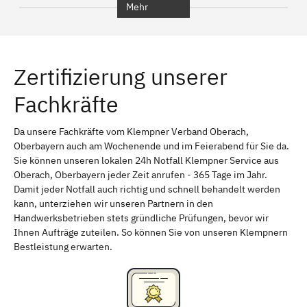
Mehr
Regensburg
Ingolstadt
Würzburg
Furth
Zertifizierung unserer
Erlangen
Bamberg
Fachkräfte
Bayreuth
Aschaffenburg
Kempten (Allgäu)
Neu-Ulm
Da unsere Fachkräfte vom Klempner Verband Oberach,
Oberbayern auch am Wochenende und im Feierabend für Sie da.
Schweinfurt
Passau
Sie können unseren lokalen 24h Notfall Klempner Service aus
Oberach, Oberbayern jeder Zeit anrufen - 365 Tage im Jahr.
Freising
Rudelsdorf, Mittelfranken
Damit jeder Notfall auch richtig und schnell behandelt werden
kann, unterziehen wir unseren Partnern in den
Handwerksbetrieben stets gründliche Prüfungen, bevor wir
Ihnen Aufträge zuteilen. So können Sie von unseren Klempnern
Bestleistung erwarten.