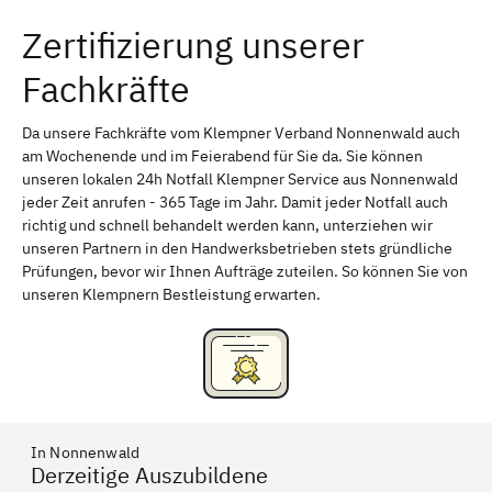
Zertifizierung unserer
Erlangen
Bamberg
Fachkräfte
Bayreuth
Aschaffenburg
Kempten (Allgäu)
Neu-Ulm
Da unsere Fachkräfte vom Klempner Verband Nonnenwald auch
am Wochenende und im Feierabend für Sie da. Sie können
Schweinfurt
Passau
unseren lokalen 24h Notfall Klempner Service aus Nonnenwald
jeder Zeit anrufen - 365 Tage im Jahr. Damit jeder Notfall auch
Freising
Rudelsdorf, Mittelfranken
richtig und schnell behandelt werden kann, unterziehen wir
unseren Partnern in den Handwerksbetrieben stets gründliche
Prüfungen, bevor wir Ihnen Aufträge zuteilen. So können Sie von
unseren Klempnern Bestleistung erwarten.
In Nonnenwald
Derzeitige Auszubildene