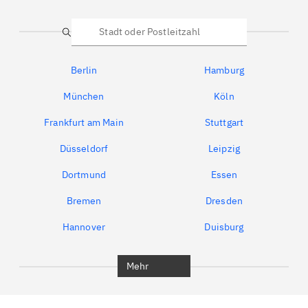
Suche
Berlin
Hamburg
München
Köln
Frankfurt am Main
Stuttgart
Düsseldorf
Leipzig
Dortmund
Essen
Bremen
Dresden
Hannover
Duisburg
Bochum
München
Mehr
Regensburg
Ingolstadt
Würzburg
Furth