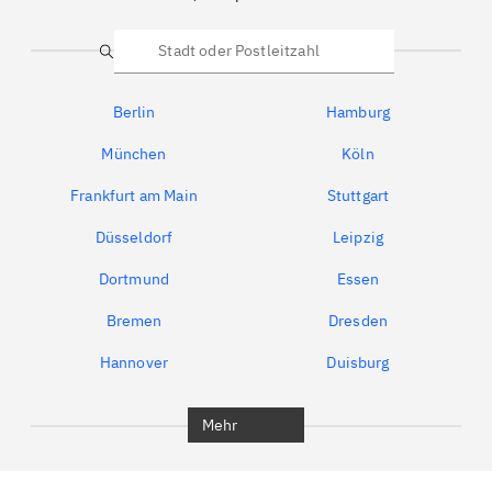
Suche
Berlin
Hamburg
München
Köln
Frankfurt am Main
Stuttgart
Düsseldorf
Leipzig
Dortmund
Essen
Bremen
Dresden
Hannover
Duisburg
Bochum
München
Mehr
Regensburg
Ingolstadt
Würzburg
Furth