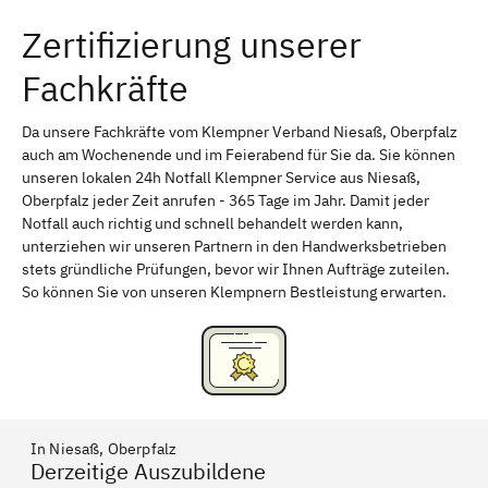
Zertifizierung unserer
Erlangen
Bamberg
Fachkräfte
Bayreuth
Aschaffenburg
Kempten (Allgäu)
Neu-Ulm
Da unsere Fachkräfte vom Klempner Verband Niesaß, Oberpfalz
auch am Wochenende und im Feierabend für Sie da. Sie können
Schweinfurt
Passau
unseren lokalen 24h Notfall Klempner Service aus Niesaß,
Oberpfalz jeder Zeit anrufen - 365 Tage im Jahr. Damit jeder
Freising
Rudelsdorf, Mittelfranken
Notfall auch richtig und schnell behandelt werden kann,
unterziehen wir unseren Partnern in den Handwerksbetrieben
stets gründliche Prüfungen, bevor wir Ihnen Aufträge zuteilen.
So können Sie von unseren Klempnern Bestleistung erwarten.
In Niesaß, Oberpfalz
Derzeitige Auszubildene