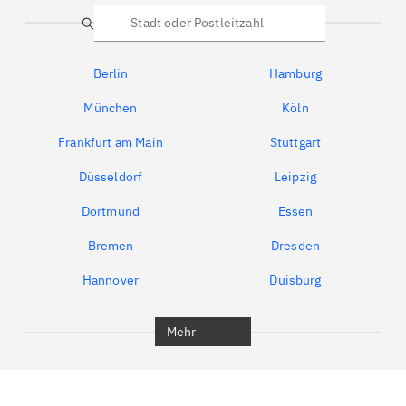
Suche
Berlin
Hamburg
München
Köln
Frankfurt am Main
Stuttgart
Düsseldorf
Leipzig
Dortmund
Essen
Bremen
Dresden
Hannover
Duisburg
Bochum
München
Mehr
Regensburg
Ingolstadt
Würzburg
Furth