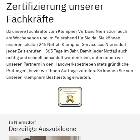
Zertifizierung unserer
Erlangen
Bamberg
Fachkräfte
Bayreuth
Aschaffenburg
Kempten (Allgäu)
Neu-Ulm
Da unsere Fachkräfte vom Klempner Verband Niernsdorf auch
am Wochenende und im Feierabend für Sie da. Sie können
Schweinfurt
Passau
unseren lokalen 24h Notfall Klempner Service aus Niernsdorf
jeder Zeit anrufen - 365 Tage im Jahr. Damit jeder Notfall auch
Freising
Rudelsdorf, Mittelfranken
richtig und schnell behandelt werden kann, unterziehen wir
unseren Partnern in den Handwerksbetrieben stets gründliche
Prüfungen, bevor wir Ihnen Aufträge zuteilen. So können Sie von
unseren Klempnern Bestleistung erwarten.
In Niernsdorf
Derzeitige Auszubildene