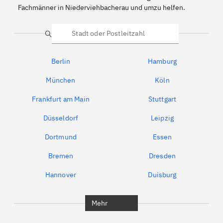
Fachmänner in Niederviehbacherau und umzu helfen.
Suche
Berlin
Hamburg
München
Köln
Frankfurt am Main
Stuttgart
Düsseldorf
Leipzig
Dortmund
Essen
Bremen
Dresden
Hannover
Duisburg
Bochum
München
Mehr
Regensburg
Ingolstadt