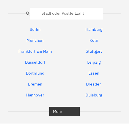
Suche
Berlin
Hamburg
München
Köln
Frankfurt am Main
Stuttgart
Düsseldorf
Leipzig
Dortmund
Essen
Bremen
Dresden
Hannover
Duisburg
Bochum
München
Mehr
Regensburg
Ingolstadt
Würzburg
Furth