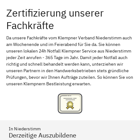
Zertifizierung unserer
Erlangen
Bamberg
Fachkräfte
Bayreuth
Aschaffenburg
Kempten (Allgäu)
Neu-Ulm
Da unsere Fachkräfte vom Klempner Verband Niederstimm auch
am Wochenende und im Feierabend für Sie da. Sie können
Schweinfurt
Passau
unseren lokalen 24h Notfall Klempner Service aus Niederstimm
jeder Zeit anrufen - 365 Tage im Jahr. Damit jeder Notfall auch
Freising
Rudelsdorf, Mittelfranken
richtig und schnell behandelt werden kann, unterziehen wir
unseren Partnern in den Handwerksbetrieben stets gründliche
Prüfungen, bevor wir Ihnen Aufträge zuteilen. So können Sie von
unseren Klempnern Bestleistung erwarten.
In Niederstimm
Derzeitige Auszubildene