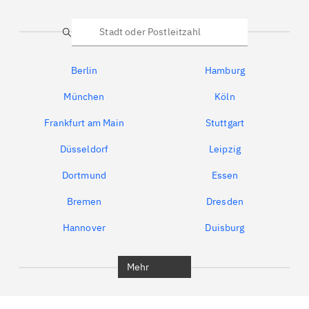
Suche
Berlin
Hamburg
München
Köln
Frankfurt am Main
Stuttgart
Düsseldorf
Leipzig
Dortmund
Essen
Bremen
Dresden
Hannover
Duisburg
Bochum
München
Mehr
Regensburg
Ingolstadt
Würzburg
Furth