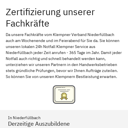
Zertifizierung unserer
Erlangen
Bamberg
Fachkräfte
Bayreuth
Aschaffenburg
Kempten (Allgäu)
Neu-Ulm
Da unsere Fachkräfte vom Klempner Verband Niederfüllbach
auch am Wochenende und im Feierabend für Sie da. Sie können
Schweinfurt
Passau
unseren lokalen 24h Notfall Klempner Service aus
Niederfüllbach jeder Zeit anrufen - 365 Tage im Jahr. Damit jeder
Freising
Rudelsdorf, Mittelfranken
Notfall auch richtig und schnell behandelt werden kann,
unterziehen wir unseren Partnern in den Handwerksbetrieben
stets gründliche Prüfungen, bevor wir Ihnen Aufträge zuteilen.
So können Sie von unseren Klempnern Bestleistung erwarten.
In Niederfüllbach
Derzeitige Auszubildene