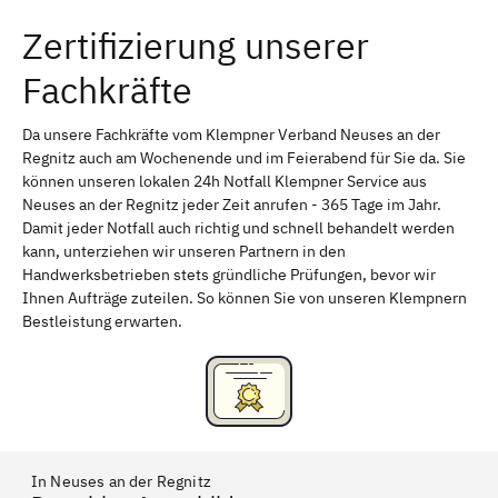
Zertifizierung unserer
Erlangen
Bamberg
Fachkräfte
Bayreuth
Aschaffenburg
Kempten (Allgäu)
Neu-Ulm
Da unsere Fachkräfte vom Klempner Verband Neuses an der
Regnitz auch am Wochenende und im Feierabend für Sie da. Sie
Schweinfurt
Passau
können unseren lokalen 24h Notfall Klempner Service aus
Neuses an der Regnitz jeder Zeit anrufen - 365 Tage im Jahr.
Freising
Rudelsdorf, Mittelfranken
Damit jeder Notfall auch richtig und schnell behandelt werden
kann, unterziehen wir unseren Partnern in den
Handwerksbetrieben stets gründliche Prüfungen, bevor wir
Ihnen Aufträge zuteilen. So können Sie von unseren Klempnern
Bestleistung erwarten.
In Neuses an der Regnitz