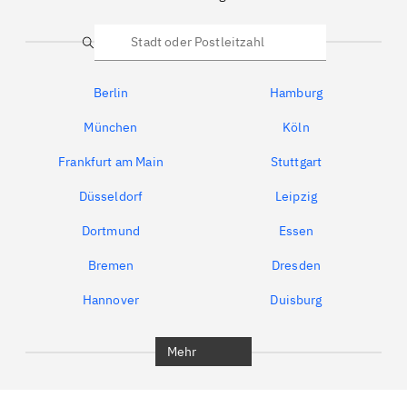
Suche
Berlin
Hamburg
München
Köln
Frankfurt am Main
Stuttgart
Düsseldorf
Leipzig
Dortmund
Essen
Bremen
Dresden
Hannover
Duisburg
Bochum
München
Mehr
Regensburg
Ingolstadt
Würzburg
Furth