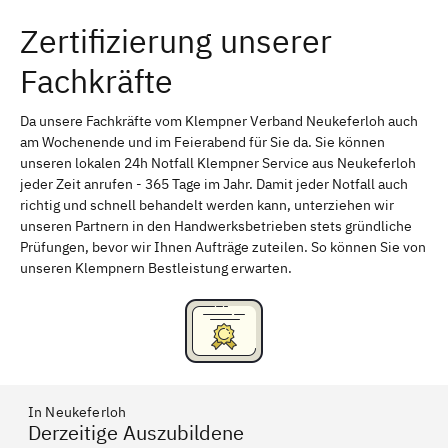
Zertifizierung unserer
Erlangen
Bamberg
Fachkräfte
Bayreuth
Aschaffenburg
Kempten (Allgäu)
Neu-Ulm
Da unsere Fachkräfte vom Klempner Verband Neukeferloh auch
am Wochenende und im Feierabend für Sie da. Sie können
Schweinfurt
Passau
unseren lokalen 24h Notfall Klempner Service aus Neukeferloh
jeder Zeit anrufen - 365 Tage im Jahr. Damit jeder Notfall auch
Freising
Rudelsdorf, Mittelfranken
richtig und schnell behandelt werden kann, unterziehen wir
unseren Partnern in den Handwerksbetrieben stets gründliche
Prüfungen, bevor wir Ihnen Aufträge zuteilen. So können Sie von
unseren Klempnern Bestleistung erwarten.
In Neukeferloh
Derzeitige Auszubildene