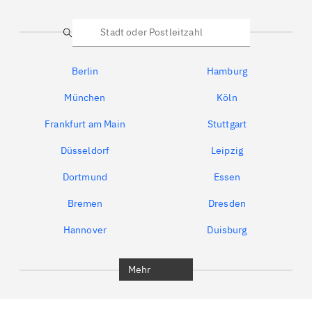
Suche
Berlin
Hamburg
München
Köln
Frankfurt am Main
Stuttgart
Düsseldorf
Leipzig
Dortmund
Essen
Bremen
Dresden
Hannover
Duisburg
Bochum
München
Mehr
Regensburg
Ingolstadt
Würzburg
Furth