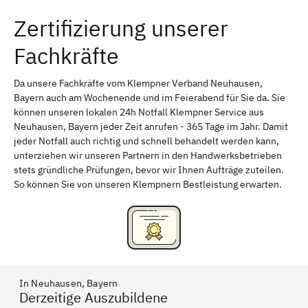
Zertifizierung unserer
Erlangen
Bamberg
Fachkräfte
Bayreuth
Aschaffenburg
Kempten (Allgäu)
Neu-Ulm
Da unsere Fachkräfte vom Klempner Verband Neuhausen,
Bayern auch am Wochenende und im Feierabend für Sie da. Sie
Schweinfurt
Passau
können unseren lokalen 24h Notfall Klempner Service aus
Neuhausen, Bayern jeder Zeit anrufen - 365 Tage im Jahr. Damit
Freising
Rudelsdorf, Mittelfranken
jeder Notfall auch richtig und schnell behandelt werden kann,
unterziehen wir unseren Partnern in den Handwerksbetrieben
stets gründliche Prüfungen, bevor wir Ihnen Aufträge zuteilen.
So können Sie von unseren Klempnern Bestleistung erwarten.
In Neuhausen, Bayern
Derzeitige Auszubildene