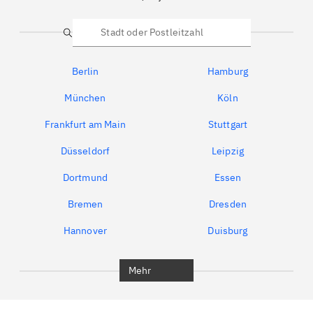
Suche
Berlin
Hamburg
München
Köln
Frankfurt am Main
Stuttgart
Düsseldorf
Leipzig
Dortmund
Essen
Bremen
Dresden
Hannover
Duisburg
Bochum
München
Mehr
Regensburg
Ingolstadt
Würzburg
Furth