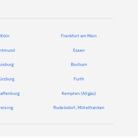
Köln
Frankfurt am Main
rtmund
Essen
uisburg
Bochum
ürzburg
Furth
affenburg
Kempten (Allgäu)
reising
Rudelsdorf, Mittelfranken