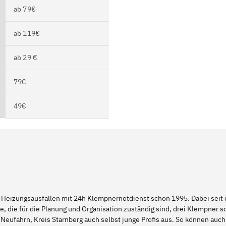
ab 79€
ab 119€
ab 29 €
79€
49€
 Heizungsausfällen mit 24h Klempnernotdienst schon 1995. Dabei seit d
e, die für die Planung und Organisation zuständig sind, drei Klempner 
Neufahrn, Kreis Starnberg auch selbst junge Profis aus. So können au