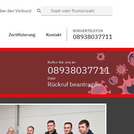
ber den Verbund
Suche
BÜRGERTELEFON
WECHSELN
08938037711
Neufahrn, Kreis
Starnberg
BÜRGERTELEFON
Zertifizierung
Kontakt
08938037711
Rufen Sie uns an
08938037711
Oder
Rückruf beantragen