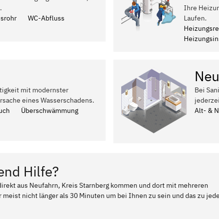
.
Ihre Heizu
ssrohr
WC-Abfluss
Laufen.
Heizungsre
Heizungsins
Neu
tigkeit mit modernster
Bei San
Ursache eines Wasserschadens.
jederze
uch
Überschwämmung
Alt- & 
end Hilfe?
 direkt aus Neufahrn, Kreis Starnberg kommen und dort mit mehreren
 meist nicht länger als 30 Minuten um bei Ihnen zu sein und das zu jed