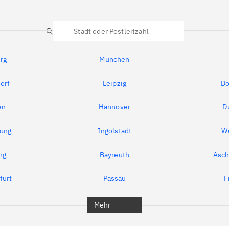
Suche
rg
München
orf
Leipzig
Do
en
Hannover
D
urg
Ingolstadt
W
rg
Bayreuth
Asch
furt
Passau
F
Mehr