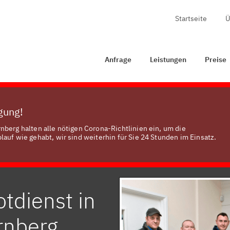
Startseite
Ü
age
Leistungen
Preise
Zertifizierung
Kontakt
Anfrage
Leistungen
Preise
ügung!
nberg halten alle nötigen Corona-Richtlinien ein, um die
auf wie gehabt, wir sind weiterhin für Sie 24 Stunden im Einsatz.
tdienst in
rnberg