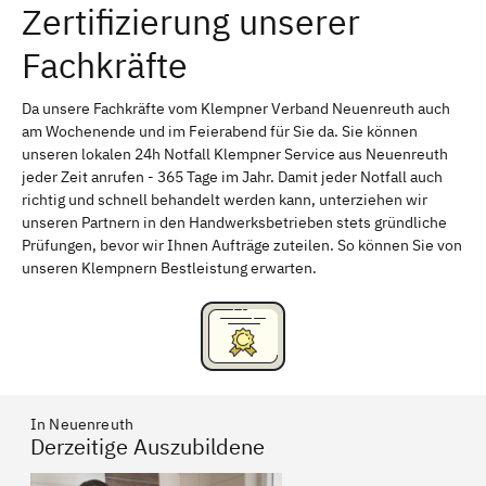
Zertifizierung unserer
Erlangen
Bamberg
Fachkräfte
Bayreuth
Aschaffenburg
Kempten (Allgäu)
Neu-Ulm
Da unsere Fachkräfte vom Klempner Verband Neuenreuth auch
am Wochenende und im Feierabend für Sie da. Sie können
Schweinfurt
Passau
unseren lokalen 24h Notfall Klempner Service aus Neuenreuth
jeder Zeit anrufen - 365 Tage im Jahr. Damit jeder Notfall auch
Freising
Rudelsdorf, Mittelfranken
richtig und schnell behandelt werden kann, unterziehen wir
unseren Partnern in den Handwerksbetrieben stets gründliche
Prüfungen, bevor wir Ihnen Aufträge zuteilen. So können Sie von
unseren Klempnern Bestleistung erwarten.
In Neuenreuth
Derzeitige Auszubildene