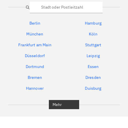
Suche
Berlin
Hamburg
München
Köln
Frankfurt am Main
Stuttgart
Düsseldorf
Leipzig
Dortmund
Essen
Bremen
Dresden
Hannover
Duisburg
Bochum
München
Mehr
Regensburg
Ingolstadt
Würzburg
Furth