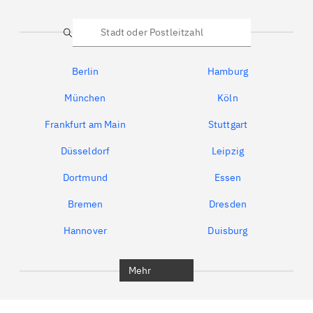
Suche
Berlin
Hamburg
München
Köln
Frankfurt am Main
Stuttgart
Düsseldorf
Leipzig
Dortmund
Essen
Bremen
Dresden
Hannover
Duisburg
Bochum
München
Mehr
Regensburg
Ingolstadt
Würzburg
Furth