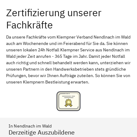
Zertifizierung unserer
Erlangen
Bamberg
Fachkräfte
Bayreuth
Aschaffenburg
Kempten (Allgäu)
Neu-Ulm
Da unsere Fachkräfte vom Klempner Verband Nendlnach im Wald
auch am Wochenende und im Feierabend für Sie da. Sie können
Schweinfurt
Passau
unseren lokalen 24h Notfall Klempner Service aus Nendlnach im
Wald jeder Zeit anrufen - 365 Tage im Jahr. Damit jeder Notfall
Freising
Rudelsdorf, Mittelfranken
auch richtig und schnell behandelt werden kann, unterziehen wir
unseren Partnern in den Handwerksbetrieben stets gründliche
Prüfungen, bevor wir Ihnen Aufträge zuteilen. So können Sie von
unseren Klempnern Bestleistung erwarten.
In Nendlnach im Wald
Derzeitige Auszubildene