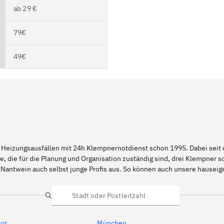
ab 29 €
79€
49€
 Heizungsausfällen mit 24h Klempnernotdienst schon 1995. Dabei seit d
e, die für die Planung und Organisation zuständig sind, drei Klempner 
 Nantwein auch selbst junge Profis aus. So können auch unsere hause
Suche
rg
München