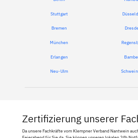
Stuttgart
Düsseld
Bremen
Dresd
München
Regensb
Erlangen
Bambe
Neu-Ulm
Schwein
Zertifizierung unserer Fac
Da unsere Fachkräfte vom Klempner Verband Nantwein au
Feierabend für Sie da. Sie können unseren lokalen 24h Not