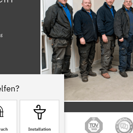
ng
lfen?
ruch
Installation