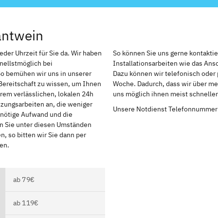
antwein
der Uhrzeit für Sie da. Wir haben
So können Sie uns gerne kontakti
nellstmöglich bei
Installationsarbeiten wie das An
So bemühen wir uns in unserer
Dazu können wir telefonisch oder 
Bereitschaft zu wissen, um Ihnen
Woche. Dadurch, dass wir über meh
rem verlässlichen, lokalen 24h
uns möglich ihnen meist schnelle
izungsarbeiten an, die weniger
Unsere Notdienst Telefonnummer
r nötige Aufwand und die
en Sie unter diesen Umständen
, so bitten wir Sie dann per
en.
ab 79€
ab 119€