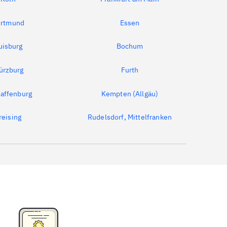
rtmund
Essen
uisburg
Bochum
ürzburg
Furth
affenburg
Kempten (Allgäu)
reising
Rudelsdorf, Mittelfranken