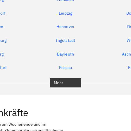
orf
Leipzig
Do
en
Hannover
D
urg
Ingolstadt
W
rg
Bayreuth
Asch
furt
Passau
F
Mehr
hkräfte
ch am Wochenende und im
fall Klempner Service aus Nantwein