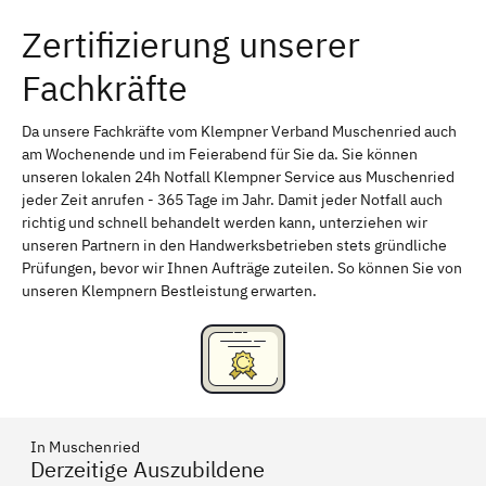
Zertifizierung unserer
Erlangen
Bamberg
Fachkräfte
Bayreuth
Aschaffenburg
Kempten (Allgäu)
Neu-Ulm
Da unsere Fachkräfte vom Klempner Verband Muschenried auch
am Wochenende und im Feierabend für Sie da. Sie können
Schweinfurt
Passau
unseren lokalen 24h Notfall Klempner Service aus Muschenried
jeder Zeit anrufen - 365 Tage im Jahr. Damit jeder Notfall auch
Freising
Rudelsdorf, Mittelfranken
richtig und schnell behandelt werden kann, unterziehen wir
unseren Partnern in den Handwerksbetrieben stets gründliche
Prüfungen, bevor wir Ihnen Aufträge zuteilen. So können Sie von
unseren Klempnern Bestleistung erwarten.
In Muschenried
Derzeitige Auszubildene