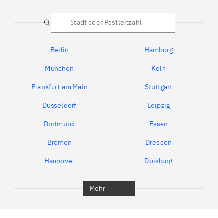
Suche
Berlin
Hamburg
München
Köln
Frankfurt am Main
Stuttgart
Düsseldorf
Leipzig
Dortmund
Essen
Bremen
Dresden
Hannover
Duisburg
Bochum
München
Mehr
Regensburg
Ingolstadt
Würzburg
Furth