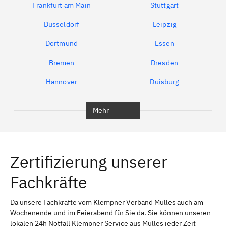
Frankfurt am Main
Stuttgart
Düsseldorf
Leipzig
Dortmund
Essen
Bremen
Dresden
Hannover
Duisburg
Bochum
München
Mehr
Regensburg
Ingolstadt
Würzburg
Furth
Zertifizierung unserer
Erlangen
Bamberg
Fachkräfte
Bayreuth
Aschaffenburg
Kempten (Allgäu)
Neu-Ulm
Da unsere Fachkräfte vom Klempner Verband Mülles auch am
Wochenende und im Feierabend für Sie da. Sie können unseren
Schweinfurt
Passau
lokalen 24h Notfall Klempner Service aus Mülles jeder Zeit