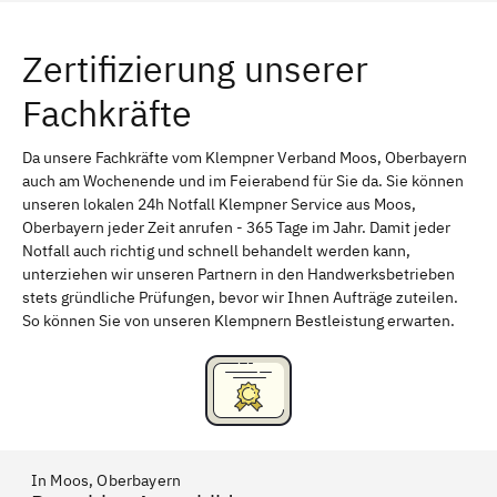
Würzburg
Furth
Zertifizierung unserer
Erlangen
Bamberg
Fachkräfte
Bayreuth
Aschaffenburg
Kempten (Allgäu)
Neu-Ulm
Da unsere Fachkräfte vom Klempner Verband Moos, Oberbayern
auch am Wochenende und im Feierabend für Sie da. Sie können
Schweinfurt
Passau
unseren lokalen 24h Notfall Klempner Service aus Moos,
Oberbayern jeder Zeit anrufen - 365 Tage im Jahr. Damit jeder
Freising
Rudelsdorf, Mittelfranken
Notfall auch richtig und schnell behandelt werden kann,
unterziehen wir unseren Partnern in den Handwerksbetrieben
stets gründliche Prüfungen, bevor wir Ihnen Aufträge zuteilen.
So können Sie von unseren Klempnern Bestleistung erwarten.
In Moos, Oberbayern