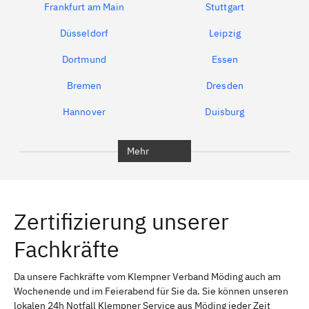
Frankfurt am Main
Stuttgart
Düsseldorf
Leipzig
Dortmund
Essen
Bremen
Dresden
Hannover
Duisburg
Bochum
München
Mehr
Regensburg
Ingolstadt
Würzburg
Furth
Zertifizierung unserer
Erlangen
Bamberg
Fachkräfte
Bayreuth
Aschaffenburg
Kempten (Allgäu)
Neu-Ulm
Da unsere Fachkräfte vom Klempner Verband Möding auch am
Wochenende und im Feierabend für Sie da. Sie können unseren
Schweinfurt
Passau
lokalen 24h Notfall Klempner Service aus Möding jeder Zeit