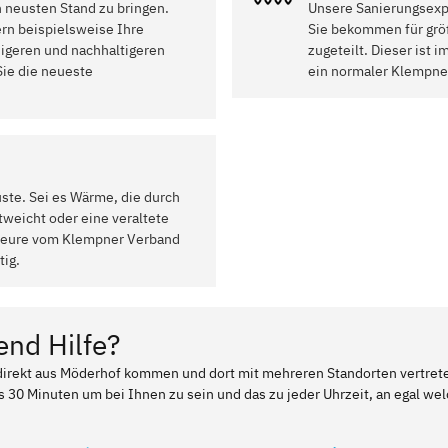
n neusten Stand zu bringen.
Unsere Sanierungsexpe
rn beispielsweise Ihre
Sie bekommen für grö
higeren und nachhaltigeren
zugeteilt. Dieser ist
ie die neueste
ein normaler Klempne
uste. Sei es Wärme, die durch
weicht oder eine veraltete
ateure vom Klempner Verband
tig.
end Hilfe?
r direkt aus Möderhof kommen und dort mit mehreren Standorten vertret
ls 30 Minuten um bei Ihnen zu sein und das zu jeder Uhrzeit, an egal w