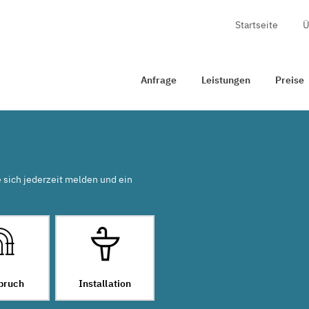
Startseite
Ü
Anfrage
Leistungen
Preise
Zertifizierung
Anfrage
Leistungen
Preise
e sich jederzeit melden und ein
bruch
Installation