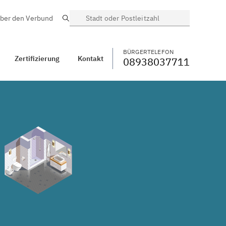
ber den Verbund
Suche
BÜRGERTELEFON
WECHSELN
08938037711
Kontakt
Möderhof
BÜRGERTELEFON
Zertifizierung
Kontakt
08938037711