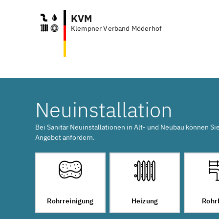
KVM
Klempner Verband Möderhof
Neuinstallation
Bei Sanitär Neuinstallationen in Alt- und Neubau können Si
Angebot anfordern.
Rohrreinigung
Heizung
Rohr