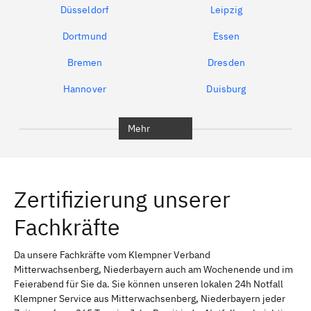
Düsseldorf
Leipzig
Dortmund
Essen
Bremen
Dresden
Hannover
Duisburg
Bochum
München
Mehr
Regensburg
Ingolstadt
Würzburg
Furth
Zertifizierung unserer
Erlangen
Bamberg
Fachkräfte
Bayreuth
Aschaffenburg
Kempten (Allgäu)
Neu-Ulm
Da unsere Fachkräfte vom Klempner Verband
Mitterwachsenberg, Niederbayern auch am Wochenende und im
Schweinfurt
Passau
Feierabend für Sie da. Sie können unseren lokalen 24h Notfall
Klempner Service aus Mitterwachsenberg, Niederbayern jeder
Freising
Rudelsdorf, Mittelfranken