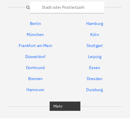
Suche
Berlin
Hamburg
München
Köln
Frankfurt am Main
Stuttgart
Düsseldorf
Leipzig
Dortmund
Essen
Bremen
Dresden
Hannover
Duisburg
Bochum
München
Mehr
Regensburg
Ingolstadt
Würzburg
Furth