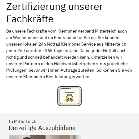
Zertifizierung unserer
Erlangen
Bamberg
Fachkräfte
Bayreuth
Aschaffenburg
Kempten (Allgäu)
Neu-Ulm
Da unsere Fachkräfte vom Klempner Verband Mitterteich auch
am Wochenende und im Feierabend für Sie da. Sie können
Schweinfurt
Passau
unseren lokalen 24h Notfall Klempner Service aus Mitterteich
jeder Zeit anrufen - 365 Tage im Jahr. Damit jeder Notfall auch
Freising
Rudelsdorf, Mittelfranken
richtig und schnell behandelt werden kann, unterziehen wir
unseren Partnern in den Handwerksbetrieben stets gründliche
Prüfungen, bevor wir Ihnen Aufträge zuteilen. So können Sie von
unseren Klempnern Bestleistung erwarten.
In Mitterteich
Derzeitige Auszubildene