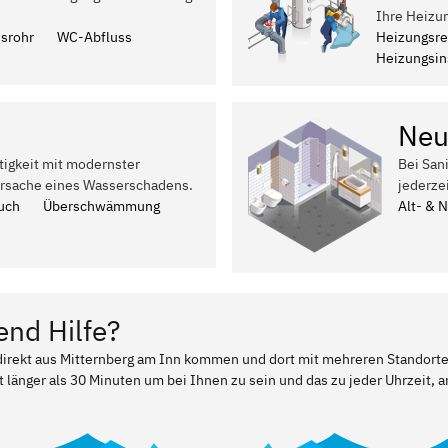
Ihre Heizu
ssrohr
WC-Abfluss
Heizungsre
Heizungsins
Neu
tigkeit mit modernster
Bei San
Ursache eines Wasserschadens.
jederze
uch
Überschwämmung
Alt- & 
end Hilfe?
r direkt aus Mitternberg am Inn kommen und dort mit mehreren Standort
t länger als 30 Minuten um bei Ihnen zu sein und das zu jeder Uhrzeit, a