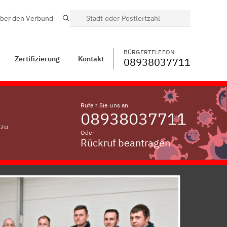
ber den Verbund
Suche
BÜRGERTELEFON
WECHSELN
08938037711
Mitternberg am Inn
BÜRGERTELEFON
Zertifizierung
Kontakt
08938037711
Rufen Sie uns an
08938037711
 zu
Oder
Rückruf beantragen