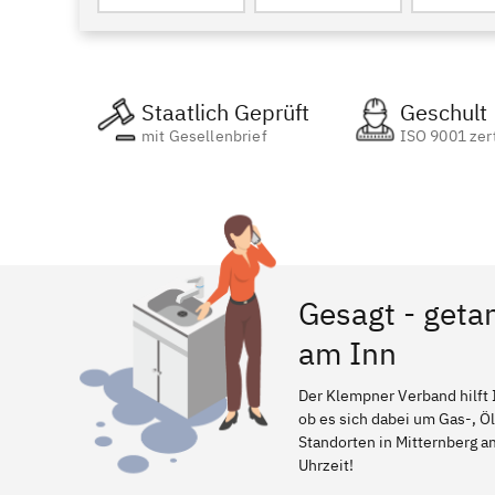
Staatlich Geprüft
Geschult
mit Gesellenbrief
ISO 9001 zert
Gesagt - geta
am Inn
Der Klempner Verband hilft 
ob es sich dabei um Gas-, Ö
Standorten in Mitternberg am
Uhrzeit!