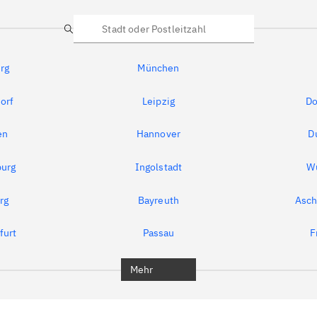
Suche
rg
München
orf
Leipzig
Do
en
Hannover
D
urg
Ingolstadt
W
rg
Bayreuth
Asch
furt
Passau
F
Mehr