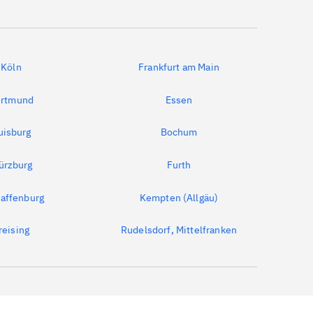
Köln
Frankfurt am Main
rtmund
Essen
uisburg
Bochum
ürzburg
Furth
affenburg
Kempten (Allgäu)
reising
Rudelsdorf, Mittelfranken