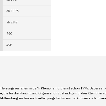
ab 119€
ab 29 €
79€
49€
 Heizungsausfällen mit 24h Klempnernotdienst schon 1995. Dabei seit d
e, die für die Planung und Organisation zuständig sind, drei Klempner 
 Mitternberg am Inn auch selbst junge Profis aus. So können auch unse