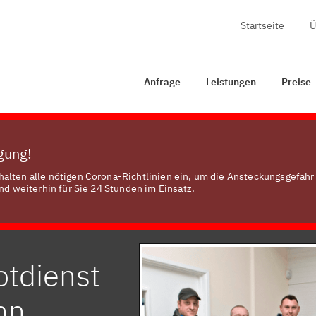
Startseite
Ü
frage
Leistungen
Preise
Zertifizierung
Kontakt
Anfrage
Leistungen
Preise
ügung!
alten alle nötigen Corona-Richtlinien ein, um die Ansteckungsgefahr
nd weiterhin für Sie 24 Stunden im Einsatz.
otdienst
nn