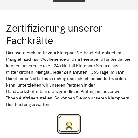
Regensburg
Ingolstadt
Würzburg
Furth
Zertifizierung unserer
Erlangen
Bamberg
Fachkräfte
Bayreuth
Aschaffenburg
Kempten (Allgäu)
Neu-Ulm
Da unsere Fachkräfte vom Klempner Verband Mittenkirchen,
Mangfall auch am Wochenende und im Feierabend für Sie da. Sie
Schweinfurt
Passau
können unseren lokalen 24h Notfall Klempner Service aus
Mittenkirchen, Mangfall jeder Zeit anrufen - 365 Tage im Jahr.
Freising
Rudelsdorf, Mittelfranken
Damit jeder Notfall auch richtig und schnell behandelt werden
kann, unterziehen wir unseren Partnern in den
Handwerksbetrieben stets gründliche Prüfungen, bevor wir
Ihnen Aufträge zuteilen. So können Sie von unseren Klempnern
Bestleistung erwarten.