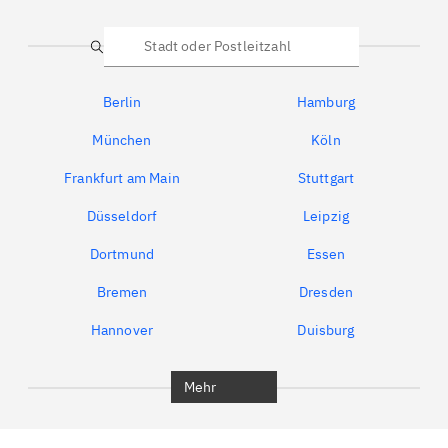
Suche
Berlin
Hamburg
München
Köln
Frankfurt am Main
Stuttgart
Düsseldorf
Leipzig
Dortmund
Essen
Bremen
Dresden
Hannover
Duisburg
Bochum
München
Mehr
Regensburg
Ingolstadt
Würzburg
Furth