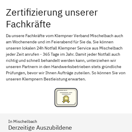
Zertifizierung unserer
Erlangen
Bamberg
Fachkräfte
Bayreuth
Aschaffenburg
Kempten (Allgäu)
Neu-Ulm
Da unsere Fachkräfte vom Klempner Verband Mischelbach auch
am Wochenende und im Feierabend für Sie da. Sie können
Schweinfurt
Passau
unseren lokalen 24h Notfall Klempner Service aus Mischelbach
jeder Zeit anrufen - 365 Tage im Jahr. Damit jeder Notfall auch
Freising
Rudelsdorf, Mittelfranken
richtig und schnell behandelt werden kann, unterziehen wir
unseren Partnern in den Handwerksbetrieben stets gründliche
Prüfungen, bevor wir Ihnen Aufträge zuteilen. So können Sie von
unseren Klempnern Bestleistung erwarten.
In Mischelbach
Derzeitige Auszubildene