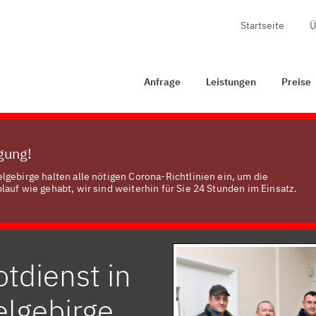
Startseite
Ü
age
Leistungen
Preise
Zertifizierung
Kontakt
Anfrage
Leistungen
Preise
ügung!
gebirge halten alle nötigen Corona-Richtlinien ein, um die
auf wie gehabt, wir sind weiterhin für Sie 24 Stunden im Einsatz.
tdienst in
elgebirge