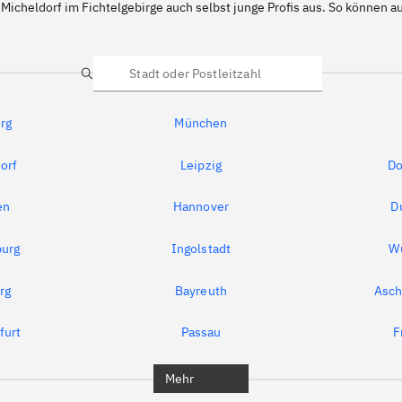
Micheldorf im Fichtelgebirge auch selbst junge Profis aus. So können
Suche
rg
München
orf
Leipzig
Do
en
Hannover
D
urg
Ingolstadt
W
rg
Bayreuth
Asch
furt
Passau
F
Mehr