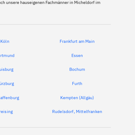
 auch unsere hauseigenen Fachmänner in Micheldorf im
Köln
Frankfurt am Main
rtmund
Essen
uisburg
Bochum
ürzburg
Furth
affenburg
Kempten (Allgäu)
reising
Rudelsdorf, Mittelfranken