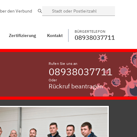
ber den Verbund
Suche
BÜRGERTELEFON
WECHSELN
08938037711
Micheldorf im
Fichtelgebirge
BÜRGERTELEFON
Zertifizierung
Kontakt
08938037711
Rufen Sie uns an
08938037711
Oder
Rückruf beantragen