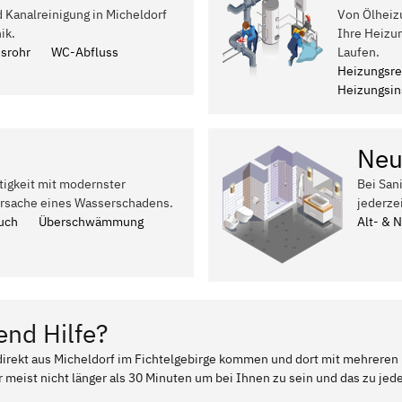
d Kanalreinigung in Micheldorf
Von Ölheiz
ik.
Ihre Heizu
ssrohr
WC-Abfluss
Laufen.
Heizungsre
Heizungsins
Neu
tigkeit mit modernster
Bei San
Ursache eines Wasserschadens.
jederze
uch
Überschwämmung
Alt- & 
end Hilfe?
 direkt aus Micheldorf im Fichtelgebirge kommen und dort mit mehreren
 meist nicht länger als 30 Minuten um bei Ihnen zu sein und das zu jed