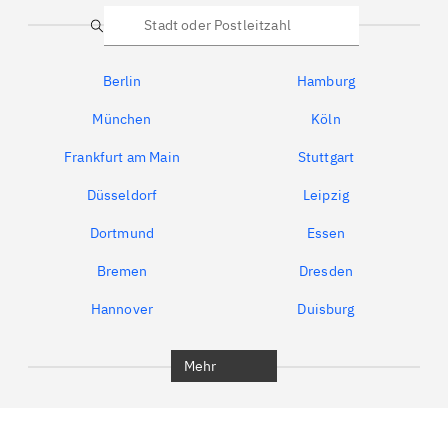
Suche
Berlin
Hamburg
München
Köln
Frankfurt am Main
Stuttgart
Düsseldorf
Leipzig
Dortmund
Essen
Bremen
Dresden
Hannover
Duisburg
Bochum
München
Mehr
Regensburg
Ingolstadt
Würzburg
Furth