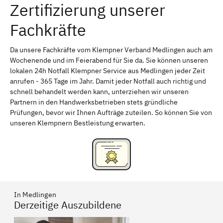
Zertifizierung unserer
Erlangen
Bamberg
Fachkräfte
Bayreuth
Aschaffenburg
Kempten (Allgäu)
Neu-Ulm
Da unsere Fachkräfte vom Klempner Verband Medlingen auch am
Wochenende und im Feierabend für Sie da. Sie können unseren
Schweinfurt
Passau
lokalen 24h Notfall Klempner Service aus Medlingen jeder Zeit
anrufen - 365 Tage im Jahr. Damit jeder Notfall auch richtig und
Freising
Rudelsdorf, Mittelfranken
schnell behandelt werden kann, unterziehen wir unseren
Partnern in den Handwerksbetrieben stets gründliche
Prüfungen, bevor wir Ihnen Aufträge zuteilen. So können Sie von
unseren Klempnern Bestleistung erwarten.
In Medlingen
Derzeitige Auszubildene