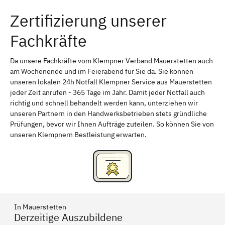
Zertifizierung unserer
Erlangen
Bamberg
Fachkräfte
Bayreuth
Aschaffenburg
Kempten (Allgäu)
Neu-Ulm
Da unsere Fachkräfte vom Klempner Verband Mauerstetten auch
am Wochenende und im Feierabend für Sie da. Sie können
Schweinfurt
Passau
unseren lokalen 24h Notfall Klempner Service aus Mauerstetten
jeder Zeit anrufen - 365 Tage im Jahr. Damit jeder Notfall auch
Freising
Rudelsdorf, Mittelfranken
richtig und schnell behandelt werden kann, unterziehen wir
unseren Partnern in den Handwerksbetrieben stets gründliche
Prüfungen, bevor wir Ihnen Aufträge zuteilen. So können Sie von
unseren Klempnern Bestleistung erwarten.
In Mauerstetten
Derzeitige Auszubildene