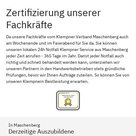
Zertifizierung unserer
Erlangen
Bamberg
Fachkräfte
Bayreuth
Aschaffenburg
Kempten (Allgäu)
Neu-Ulm
Da unsere Fachkräfte vom Klempner Verband Maschenberg auch
am Wochenende und im Feierabend für Sie da. Sie können
Schweinfurt
Passau
unseren lokalen 24h Notfall Klempner Service aus Maschenberg
jeder Zeit anrufen - 365 Tage im Jahr. Damit jeder Notfall auch
Freising
Rudelsdorf, Mittelfranken
richtig und schnell behandelt werden kann, unterziehen wir
unseren Partnern in den Handwerksbetrieben stets gründliche
Prüfungen, bevor wir Ihnen Aufträge zuteilen. So können Sie von
unseren Klempnern Bestleistung erwarten.
In Maschenberg
Derzeitige Auszubildene