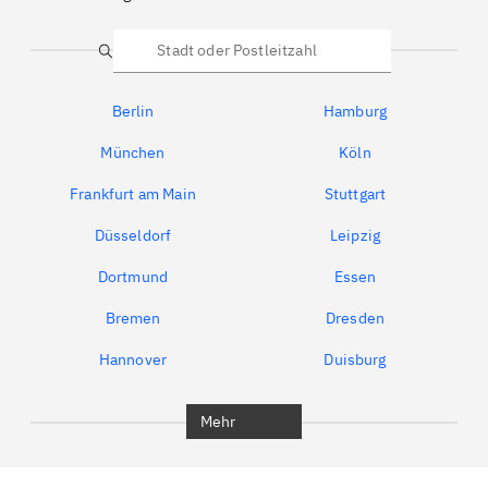
Suche
Berlin
Hamburg
München
Köln
Frankfurt am Main
Stuttgart
Düsseldorf
Leipzig
Dortmund
Essen
Bremen
Dresden
Hannover
Duisburg
Bochum
München
Mehr
Regensburg
Ingolstadt
Würzburg
Furth