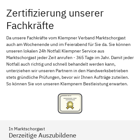
Zertifizierung unserer
Erlangen
Bamberg
Fachkräfte
Bayreuth
Aschaffenburg
Kempten (Allgäu)
Neu-Ulm
Da unsere Fachkräfte vom Klempner Verband Marktschorgast
auch am Wochenende und im Feierabend für Sie da. Sie können
Schweinfurt
Passau
unseren lokalen 24h Notfall Klempner Service aus
Marktschorgast jeder Zeit anrufen - 365 Tage im Jahr. Damit jeder
Freising
Rudelsdorf, Mittelfranken
Notfall auch richtig und schnell behandelt werden kann,
unterziehen wir unseren Partnern in den Handwerksbetrieben
stets gründliche Prüfungen, bevor wir Ihnen Aufträge zuteilen.
So können Sie von unseren Klempnern Bestleistung erwarten.
In Marktschorgast
Derzeitige Auszubildene