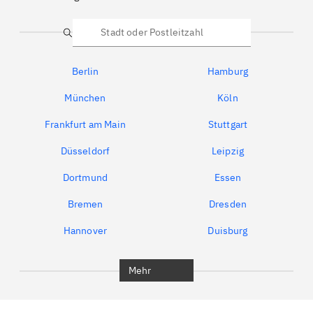
Suche
Berlin
Hamburg
München
Köln
Frankfurt am Main
Stuttgart
Düsseldorf
Leipzig
Dortmund
Essen
Bremen
Dresden
Hannover
Duisburg
Bochum
München
Mehr
Regensburg
Ingolstadt
Würzburg
Furth